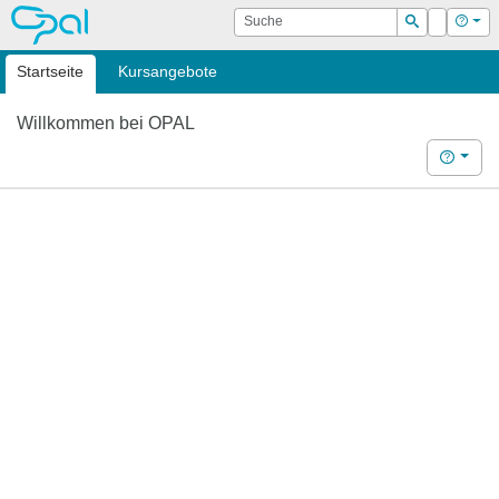
OPAL
Suche
Login
Hilf
Suchen
Startseite
Kursangebote
Willkommen bei OPAL
Hilfe