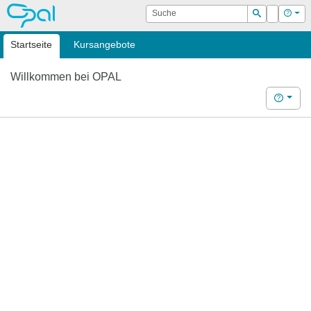
OPAL
Suche
Login
Hilf
Suchen
Startseite
Kursangebote
Willkommen bei OPAL
Hilfe