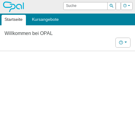
OPAL
Suche
Login
Hilf
Suchen
Startseite
Kursangebote
Willkommen bei OPAL
Hilfe