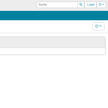
Suche
Hilf
Login
Suchen
Hilfe