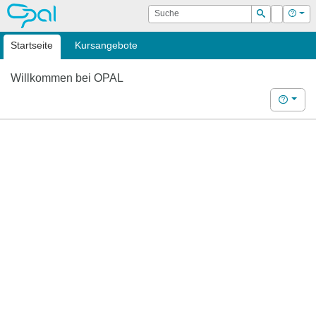
OPAL
Suche
Login
Hilf
Suchen
Startseite
Kursangebote
Willkommen bei OPAL
Hilfe