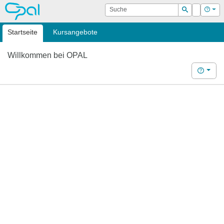
OPAL
Suche
Login
Hilf
Suchen
Startseite
Kursangebote
Willkommen bei OPAL
Hilfe