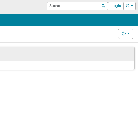
Suche
Hilf
Login
Suchen
Hilfe