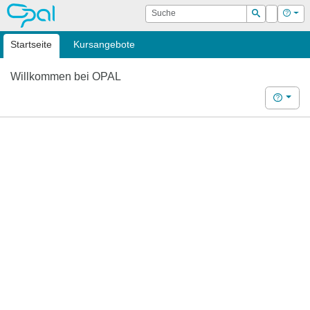
OPAL
Suche
Login
Hilf
Suchen
Startseite
Kursangebote
Willkommen bei OPAL
Hilfe