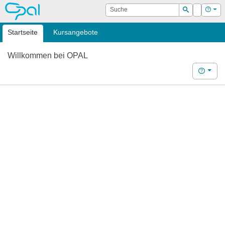
OPAL
Suche
Login
Hilf
Suchen
Startseite
Kursangebote
Willkommen bei OPAL
Hilfe