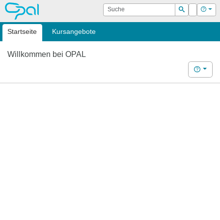
OPAL
Suche
Login
Hilf
Suchen
Startseite
Kursangebote
Willkommen bei OPAL
Hilfe