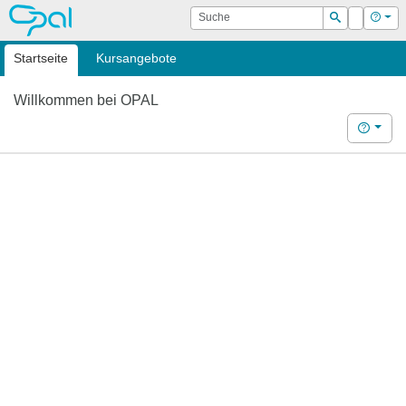
OPAL
Suche
Login
Hilf
Suchen
Startseite
Kursangebote
Willkommen bei OPAL
Hilfe