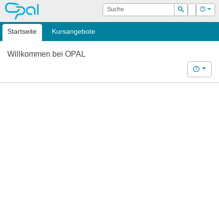
OPAL
Suche
Login
Hilf
Suchen
Startseite
Kursangebote
Willkommen bei OPAL
Hilfe