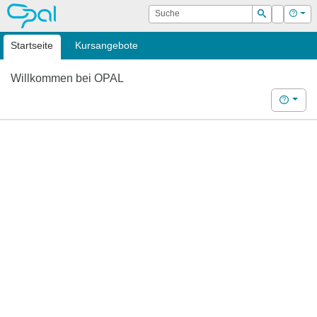
OPAL
Suche
Login
Hilf
Suchen
Startseite
Kursangebote
Willkommen bei OPAL
Hilfe