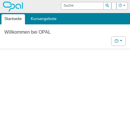
OPAL
Suche
Login
Hilf
Suchen
Startseite
Kursangebote
Willkommen bei OPAL
Hilfe