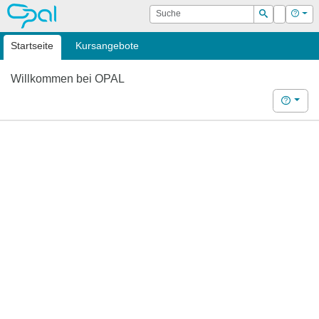
OPAL
Suche
Login
Hilf
Suchen
Startseite
Kursangebote
Willkommen bei OPAL
Hilfe