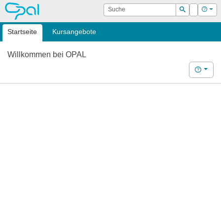
OPAL
Suche
Login
Hilf
Suchen
Startseite
Kursangebote
Willkommen bei OPAL
Hilfe