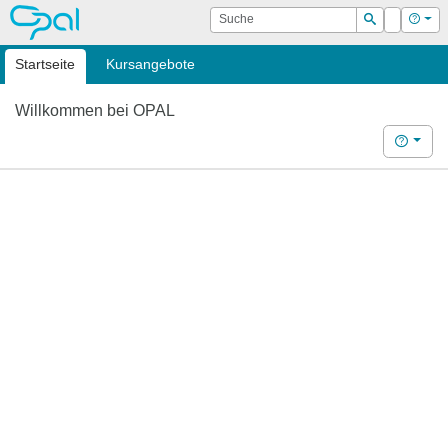
OPAL
Suche
Login
Hilf
Suchen
Startseite
Kursangebote
Willkommen bei OPAL
Hilfe