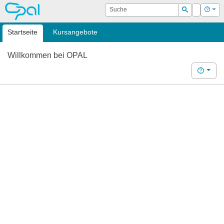
OPAL
Suche
Login
Hilf
Suchen
Startseite
Kursangebote
Willkommen bei OPAL
Hilfe