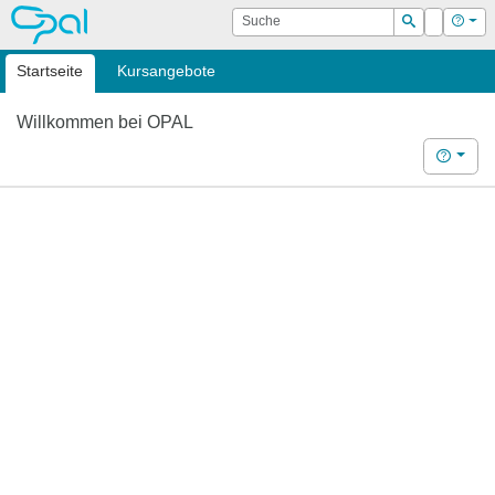
OPAL
Suche
Login
Hilf
Suchen
Startseite
Kursangebote
Willkommen bei OPAL
Hilfe