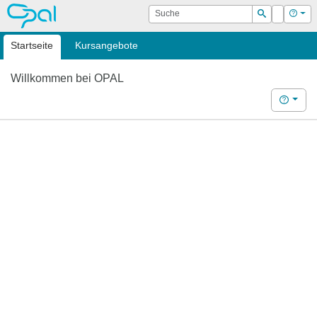
OPAL
Suche
Login
Hilf
Suchen
Startseite
Kursangebote
Willkommen bei OPAL
Hilfe