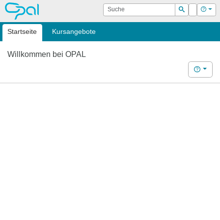
OPAL
Suche
Login
Hilf
Suchen
Startseite
Kursangebote
Willkommen bei OPAL
Hilfe