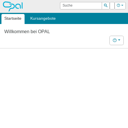
OPAL
Suche
Login
Hilf
Suchen
Startseite
Kursangebote
Willkommen bei OPAL
Hilfe