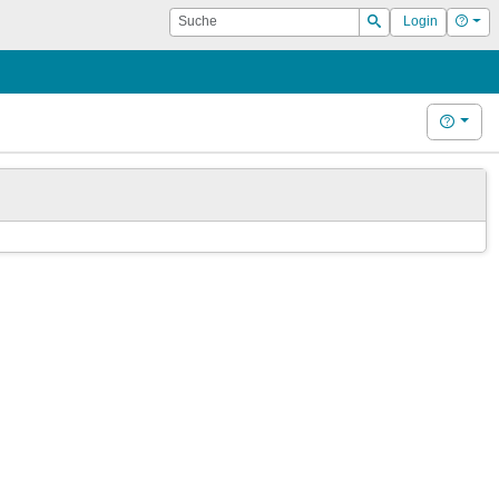
Suche
Hilf
Login
Suchen
Hilfe