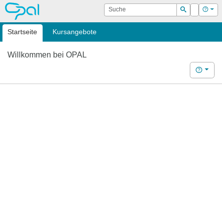
OPAL
Suche
Login
Hilf
Suchen
Startseite
Kursangebote
Willkommen bei OPAL
Hilfe