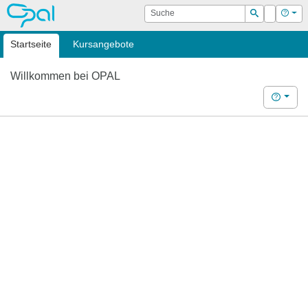
OPAL
Suche
Login
Hilf
Suchen
Startseite
Kursangebote
Willkommen bei OPAL
Hilfe