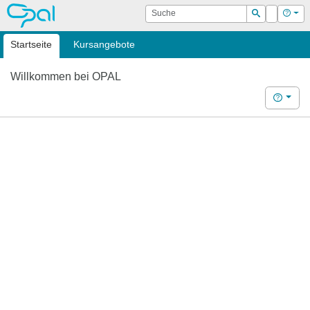
OPAL
Suche
Login
Hilf
Suchen
Startseite
Kursangebote
Willkommen bei OPAL
Hilfe