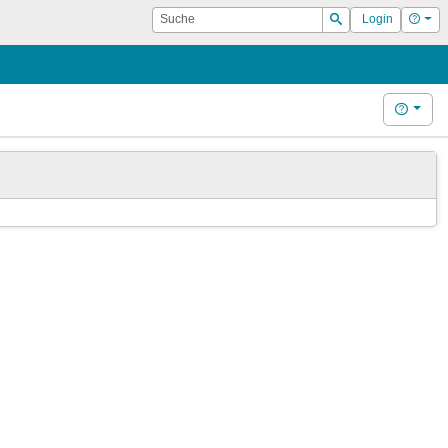
Suche
Hilf
Login
Suchen
Hilfe