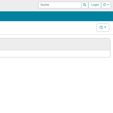
Suche
Hilf
Login
Suchen
Hilfe