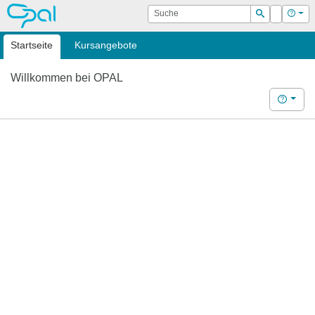
OPAL
Suche
Login
Hilf
Suchen
Startseite
Kursangebote
Willkommen bei OPAL
Hilfe