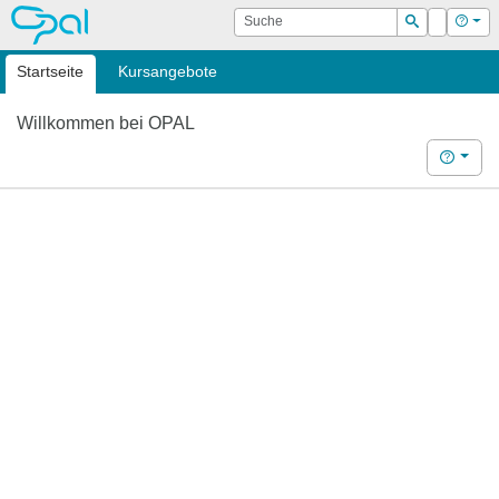
OPAL
Suche
Login
Hilf
Suchen
Startseite
Kursangebote
Willkommen bei OPAL
Hilfe