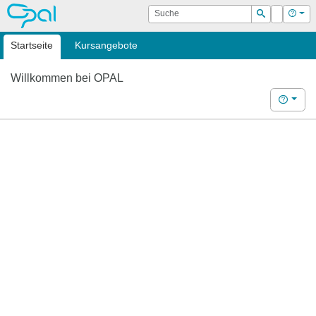
OPAL
Suche
Login
Hilf
Suchen
Startseite
Kursangebote
Willkommen bei OPAL
Hilfe