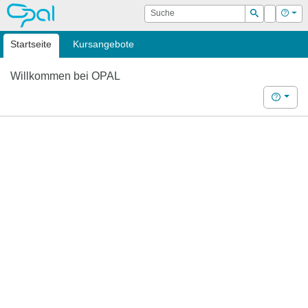
OPAL
Suche
Login
Hilf
Suchen
Startseite
Kursangebote
Willkommen bei OPAL
Hilfe