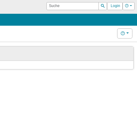
Suche
Hilf
Login
Suchen
Hilfe