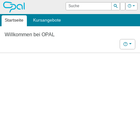
OPAL
Suche
Login
Hilf
Suchen
Startseite
Kursangebote
Willkommen bei OPAL
Hilfe