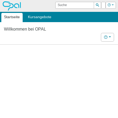
OPAL
Suche
Login
Hilf
Suchen
Startseite
Kursangebote
Willkommen bei OPAL
Hilfe