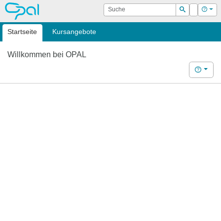
OPAL
Suche
Login
Hilf
Suchen
Startseite
Kursangebote
Willkommen bei OPAL
Hilfe