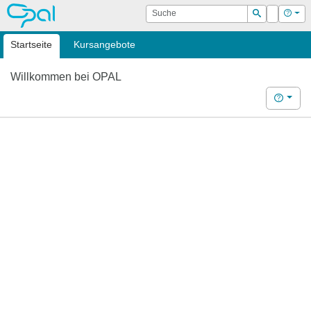
OPAL
Suche
Login
Hilf
Suchen
Startseite
Kursangebote
Willkommen bei OPAL
Hilfe