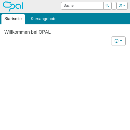
OPAL
Suche
Login
Hilf
Suchen
Startseite
Kursangebote
Willkommen bei OPAL
Hilfe