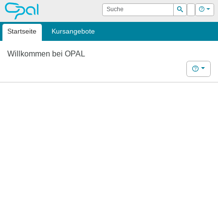
OPAL
Suche
Login
Hilf
Suchen
Startseite
Kursangebote
Willkommen bei OPAL
Hilfe