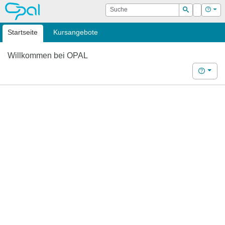
OPAL
Suche
Login
Hilf
Suchen
Startseite
Kursangebote
Willkommen bei OPAL
Hilfe