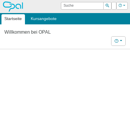
OPAL
Suche
Login
Hilf
Suchen
Startseite
Kursangebote
Willkommen bei OPAL
Hilfe