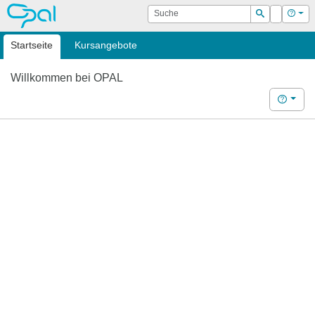
OPAL
Suche
Login
Hilf
Suchen
Startseite
Kursangebote
Willkommen bei OPAL
Hilfe