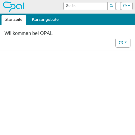
OPAL
Suche
Login
Hilf
Suchen
Startseite
Kursangebote
Willkommen bei OPAL
Hilfe