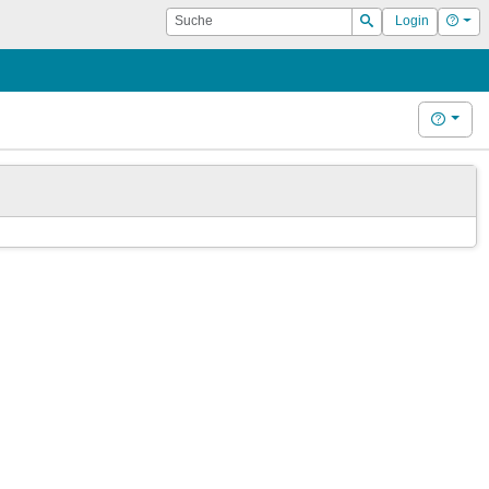
Suche
Hilf
Login
Suchen
Hilfe