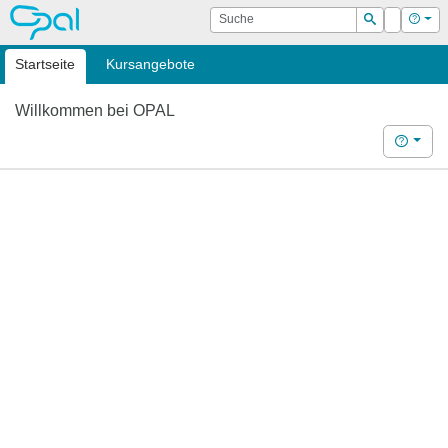
OPAL
Suche
Login
Hilf
Suchen
Startseite
Kursangebote
Willkommen bei OPAL
Hilfe