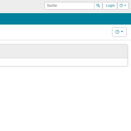
Suche
Hilf
Login
Suchen
Hilfe