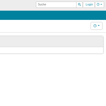
Suche
Hilf
Login
Suchen
Hilfe