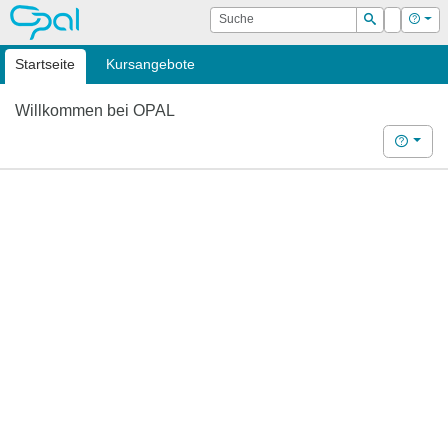
OPAL
Suche
Login
Hilf
Suchen
Startseite
Kursangebote
Willkommen bei OPAL
Hilfe