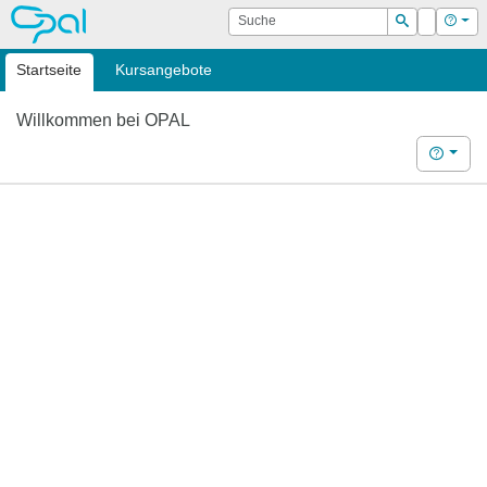
OPAL
Suche
Login
Hilf
Suchen
Startseite
Kursangebote
Willkommen bei OPAL
Hilfe