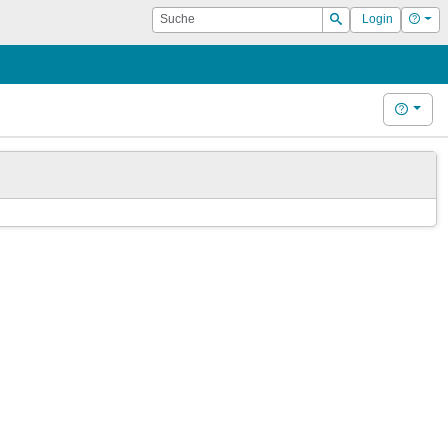
Suche
Hilf
Login
Suchen
Hilfe